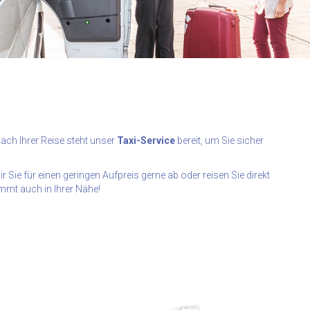
"Das Navi konnten wir
ach Ihrer Reise steht unser
Taxi-Service
bereit, um Sie sicher
somit zu Hause lassen,
 Sie für einen geringen Aufpreis gerne ab oder reisen Sie direkt
unser Auto blieb in der
immt auch in Ihrer Nähe!
Garage."
- Olaf B.