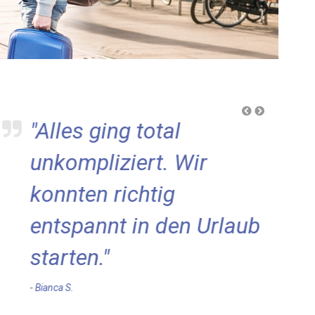
"Alles ging total
"D
unkompliziert. Wir
ab
konnten richtig
Ko
entspannt in den Urlaub
ge
starten."
- Seb
- Bianca S.