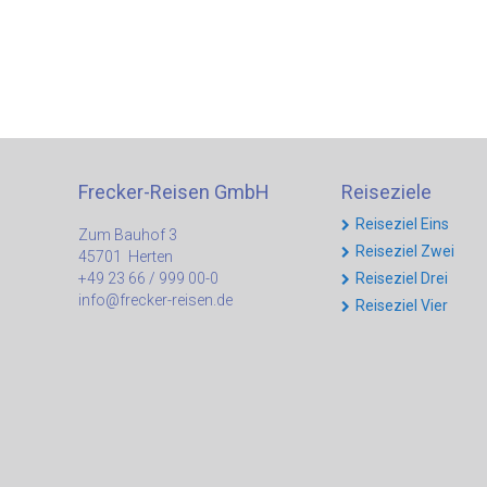
Frecker-Reisen GmbH
Reiseziele
Reiseziel Eins
Zum Bauhof 3
Reiseziel Zwei
45701 Herten
+49 23 66 / 999 00-0
Reiseziel Drei
ed.nesier-rekcerf@ofni
Reiseziel Vier