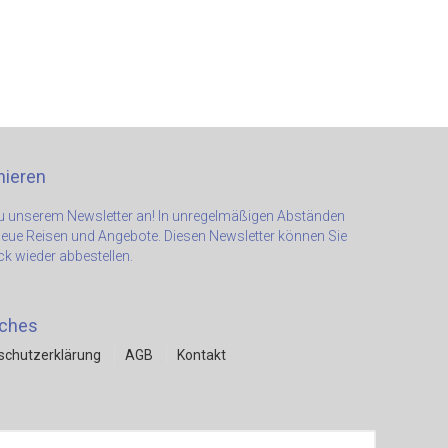
nieren
 zu unserem Newsletter an! In unregelmäßigen Abständen
neue Reisen und Angebote. Diesen Newsletter können Sie
ick wieder abbestellen.
iches
schutzerklärung
AGB
Kontakt