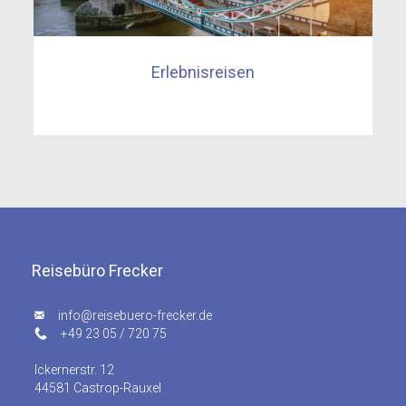
Erlebnisreisen
Reisebüro Frecker
info@reisebuero-frecker.de
+49 23 05 / 720 75
Ickernerstr. 12
44581 Castrop-Rauxel