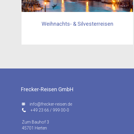
Weihnachts- & Silvesterreisen
Frecker-Reisen GmbH
ed.nesier-rekcerf@ofni
+49 23 66 / 999 00-0
Zum Bauhof 3
45701 Herten