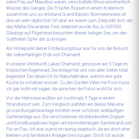
seine Frau auf Mauritius waren, verschüttete Shiva versehentlich
Wasser des Ganges. Die Tropfen flossen in einem Kraterloch
zusammen uns so entstand Grand Bassin. Normalerweise ist
dies ein sehr idyllischer Ort aber wir waren zum Zeitpunkt dort, als
das Maha-Shivaratree- Fest zelebriert wurde. Bis zu 500‘000
Gläubige auf Pilgerreise besuchten diesen heiligen See, um den
Gottheiten Opfer dar zu bringen.
Als Höhepunkt dieser Entdeckungstour war für uns der Besuch
der siebenfarbigen Erde von Chamarel.
In unserer Unterkunft, Lakaz Chamarel, genossen wir 3 Tage im
tropischen Regenwald. Die Anlage hat uns von allen Seiten total
begeistert. Der ideale Ort für Naturliebhaber, welche eine gute
Küche zu schätzen wissen. Zu den Garden Villen mit Pool muss
ich gar nicht viel sagen, da sprechen die Fotos wohl für sich.
Vor der Heimreise wollten wir nochmals 3 Tage in einem
Strandresort sein. Zum Vergleich wählten wir dieses Mal eine
grosse Bungalowanlage inmitten einer schönen, weitläufigen
Gartenanlage aus. Die verschiedenen strohbedeckten Doppel-
und Einzelbungalows liegen am kilometerlangen Sandstrand von
Flic en Flac. Ich war zuerst ein wenig skeptisch, da wir doch eher
kleinere und familiärere Anlagen bevorzugen. Doch ich wurde