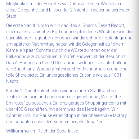
Möglichkeit mit der Emirates via Dubai zu fliegen. Wir nutzten
diese Gelegenheit und blieben für 2 Nächte in dieser pulsierenden
Stadt.
Die erste Nacht fuhren wir in das Bab al Shams Desert Resort,
einem alten arabischen Fort nachempfundenes Wüstenresort der
Luxusklasse. Tagsüber genossen wir die schöne Poolanlage und
am späteren Nachmittag hatten wir die Gelegenheit auf einem
Kamel ein paar Schritte durch die Wüste zu reiten oder der
Falkenshow zuzuschauen. Empfehlenswert ist der Besuch im
Das Al Hadheerah Desert Restaurant, welches live Unterhaltung
wie Bauchtanz, Wasserpfeifenrauchen, Hennamalerei und eine
tolle Show bietet. Ein unvergessliches Erlebnis wie aus 1001
Nacht.
Für die 2. Nacht entschieden wir uns für ein Stadthotel um
zentraler zu sein und auch noch die gigantische „Mall of the
Emirates“ zu besuchen. Ein einzigartiges Shoppingerlebnis mit
über 400 Geschäften, mit allem was das Herz begehrt. Wir
gönnten uns zur Pause einen Stopp in der cheesecake factory
und schauten dabei den Künsten bei „Ski Dubai“ zu.
Willkommen im Reich der Superlative.