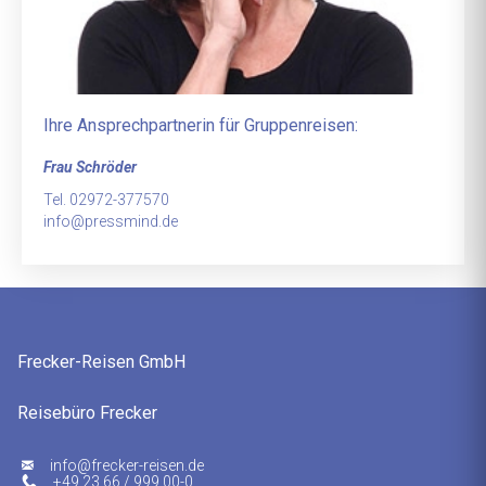
Ihre Ansprechpartnerin für Gruppenreisen:
Frau Schröder
Tel. 02972-377570
info@pressmind.de
Frecker-Reisen GmbH
Reisebüro Frecker
ed.nesier-rekcerf@ofni
+49 23 66 / 999 00-0