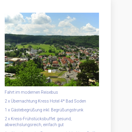
Fahrt im modernen Reisebus
2 x Übernachtung Kress Hotel 4* Bad Soden
1 x Gästebegrüßung inkl. Begrüßungstrunk
2 x Kress-Frühstücksbuffet: gesund,
abwechslungsreich, einfach gut