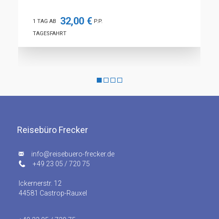
32,00 €
1 TAG AB
P.P.
1
TAGESFAHRT
T
Reisebüro Frecker
info@reisebuero-frecker.de
+49 23 05 / 720 75
Ickernerstr. 12
44581 Castrop-Rauxel