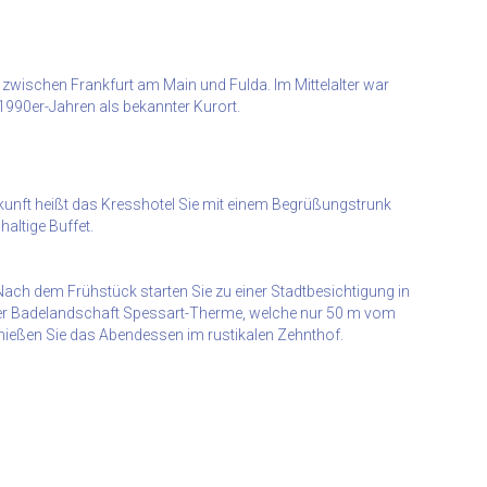
wischen Frankfurt am Main und Fulda. Im Mittelalter war
1990er-Jahren als bekannter Kurort.
kunft heißt das Kresshotel Sie mit einem Begrüßungstrunk
altige Buffet.
ach dem Frühstück starten Sie zu einer Stadtbesichtigung in
der Badelandschaft Spessart-Therme, welche nur 50 m vom
nießen Sie das Abendessen im rustikalen Zehnthof.