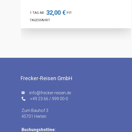
32,00 €
1 TAG AB
P.P.
TAGESFAHRT
Frecker-Reisen GmbH
ed.nesier-rekcerf@ofni
+49 23 66 / 999 00-0
Zum Bauhof 3
45701 Herten
Buchungshotline: