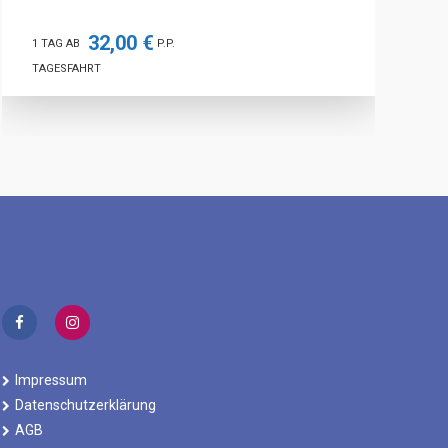
32,00 €
 TAG AB
P.P.
1 TAG A
AGESFAHRT
TAGESF
Impressum
Datenschutzerklärung
AGB